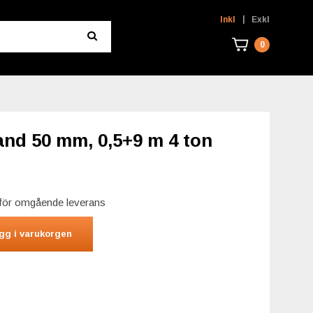
|
Inkl
Exkl
0
nd 50 mm, 0,5+9 m 4 ton
r för omgående leverans
gg i varukorgen