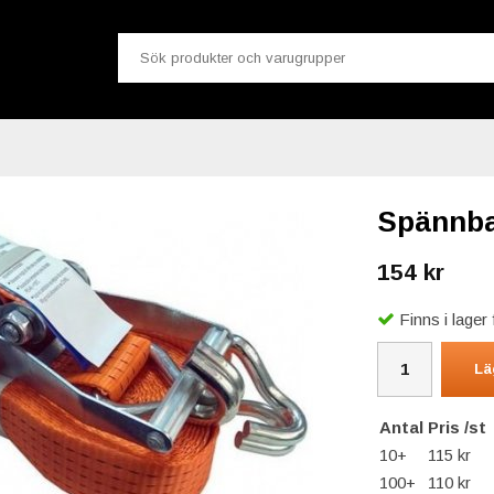
Spännba
154 kr
Finns i lage
Lä
Antal
Pris /st
10+
115 kr
100+
110 kr