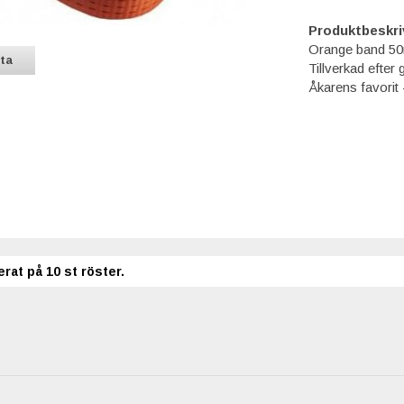
Produktbeskri
Orange band 5
sta
Tillverkad efte
Åkarens favorit - a
erat på
10
st röster.