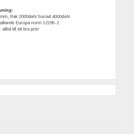
vning:
0mm, Rak 2000daN Surrad 4000daN
r gällande Europa norm 12195-2
lltid till ett bra pris!