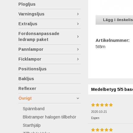
Plogljus
Varningsljus
Lägg i önskeli
Extraljus
Fordonsanpassade
ledramp paket
Artikelnummer:
5t8m
Pannlampor
Ficklampor
Positionsljus
Bakljus
Reflexer
Medelbetyg
5
/5 bas
Övrigt
Spännband
2020-10-21
Blixtramper halogen tillbehör
Espen
Starthjälp