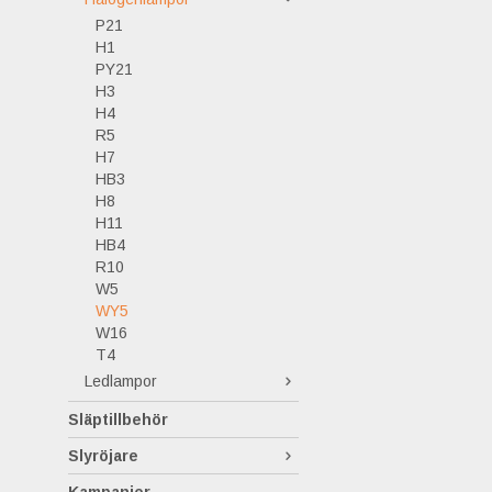
P21
H1
PY21
H3
H4
R5
H7
HB3
H8
H11
HB4
R10
W5
WY5
W16
T4
Ledlampor
Släptillbehör
Slyröjare