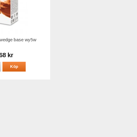
s wedge base wy5w
68 kr
Köp