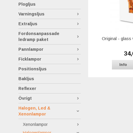
Plogljus
Varningsljus
Extraljus
Fordonsanpassade
Original - glas
ledramp paket
Pannlampor
34,
Ficklampor
Info
Positionsljus
Bakljus
Reflexer
Övrigt
Halogen, Led &
Xenonlampor
Xenonlampor
Halogenlampor