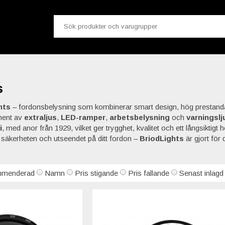
s
hts
– fordonsbelysning som kombinerar smart design, hög prestanda 
ment av
extraljus
,
LED-ramper
,
arbetsbelysning
och
varningslj
i
, med anor från 1929, vilket ger trygghet, kvalitet och ett långsiktigt
 säkerheten och utseendet på ditt fordon –
BriodLights
är gjort för
menderad
Namn
Pris stigande
Pris fallande
Senast inlagd