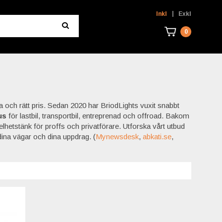
|
Inkl
Exkl
0
och rätt pris. Sedan 2020 har BriodLights vuxit snabbt
us
för lastbil, transportbil, entreprenad och offroad. Bakom
 helhetstänk för proffs och privatförare. Utforska vårt utbud
 dina vägar och dina uppdrag. (
Mynewsdesk
,
abkati.se
,