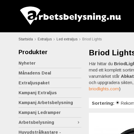
Startsida
Extraljus
Led extraljus
Briod Lights
Briod Light
Produkter
Nyheter
Här hittar du
BriodLig
med ett komplett sorti
Månadens Deal
varumärket står
Abkat
och uppgradera sikten,
Extraljuspaket
briodlights.com
)
Kampanj Extraljus
Kampanj Arbetsbelysning
Sortering:
Rekom
Kampanj Ledramper
Arbetsbelysning
Huvudstrålkastare -