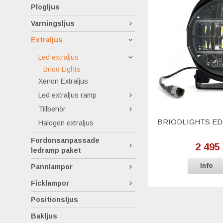
Plogljus
Varningsljus
Extraljus
Led extraljus
Briod Lights
Xenon Extraljus
Led extraljus ramp
Tillbehör
BRIODLIGHTS ED
Halogen extraljus
Fordonsanpassade
2 495
ledramp paket
Info
Pannlampor
Ficklampor
Positionsljus
Bakljus