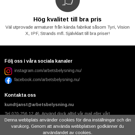
Hög kvalitet till bra pris
Väl utprovade armaturer från kända fabrikat såsom Tyri, Vision
X, IPF, Strands mfl. Självklart till bra priser!
Följ oss i våra sociala kanaler
instagram.com/arbetsbelysning.nu/
facebook.com/arbetsbelysning.nu/
Kontakta oss
kundtjanst@arbetsbelysning.nu
Tel 070-256 12 46. Använd dock alltid vår mail eller vårt
Denna webbplats använder cookies för dina inställningar och din
kontaktformulär för frågor om pågående order, levererad order,
teknisk support osv.
varukorg. Genom att använda webbplatsen godkänner du
användandet av cookies.