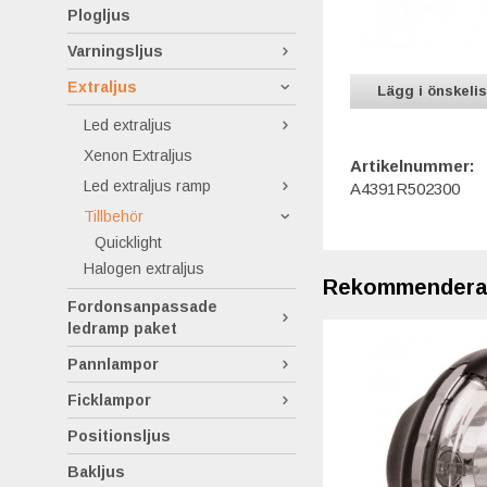
Plogljus
Varningsljus
Extraljus
Lägg i önskeli
Led extraljus
Xenon Extraljus
Artikelnummer:
Led extraljus ramp
A4391R502300
Tillbehör
Quicklight
Halogen extraljus
Rekommenderas 
Fordonsanpassade
ledramp paket
Pannlampor
Ficklampor
Positionsljus
Bakljus