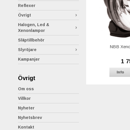
Reflexer
Övrigt
Halogen, Led &
Xenonlampor
Släptillbehör
NBB Xeno
Slyröjare
Kampanjer
1 7
Info
Övrigt
Om oss
Villkor
Nyheter
Nyhetsbrev
Kontakt