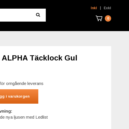
|
Inkl
Exkl
0
 ALPHA Täcklock Gul
r för omgående leverans
gg i varukorgen
vning:
l de nya ljusen med Ledlist