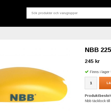
NBB 225
245 kr
Finns i lage
Lä
Produktbeskri
Nbb täcklock til