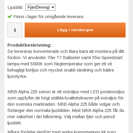
Ljusbild
Finns i lager för omgående leverans
Lägg i varukorgen
Produktbeskrivning:
De levereras konverterade och klara bara att montera på ditt
fordon. Vi använder 70w T7 Ballaster samt 55w Speedstart
lampa med 5000K som färgtemperatur som ger ett vit
behagligt körljus och mycket snabb tändning och bättre
ljusstyrka.
NBB Alpha 225 xenon är ett extraljus med LED positionsljus
som uppfyller de högt ställda kvalitetskraven på extraljus för
den svenska marknaden. NBB Alpha 225 både vidgar och
förlänger den normala ljusbilden. Med NBB Alpha 225 får du
mer säkerhet i din bilkörning. Välj mellan fjärr och pencil
ljusbild.
Några fördelar jämfört med andra konverterings kit som