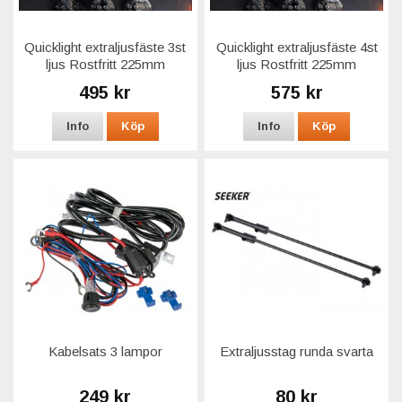
Quicklight extraljusfäste 3st
Quicklight extraljusfäste 4st
ljus Rostfritt 225mm
ljus Rostfritt 225mm
495 kr
575 kr
Info
Köp
Info
Köp
Kabelsats 3 lampor
Extraljusstag runda svarta
249 kr
80 kr