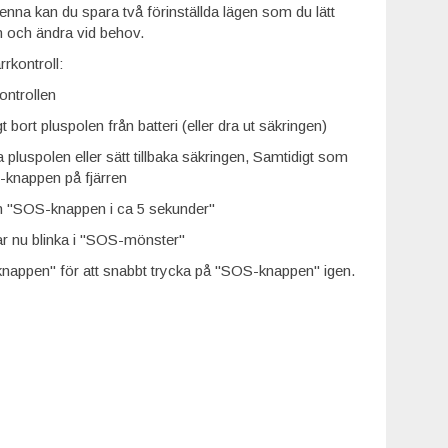
nna kan du spara två förinställda lägen som du lätt
n och ändra vid behov.
rkontroll:
kontrollen
igt bort pluspolen från batteri (eller dra ut säkringen)
a pluspolen eller sätt tillbaka säkringen, Samtidigt som
S-knappen på fjärren
 in "SOS-knappen i ca 5 sekunder"
r nu blinka i "SOS-mönster"
nappen" för att snabbt trycka på "SOS-knappen" igen.