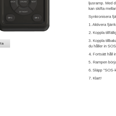
ljusramp. Med de
kan skifta mella
Synkronisera fjär
1. Aktivera fjärr
2. Koppla tillfäll
3. Koppla tillbak
sta
du håller in SO
4. Fortsätt håll
5. Rampen börja
6. Släpp "SOS-k
7. Klart!