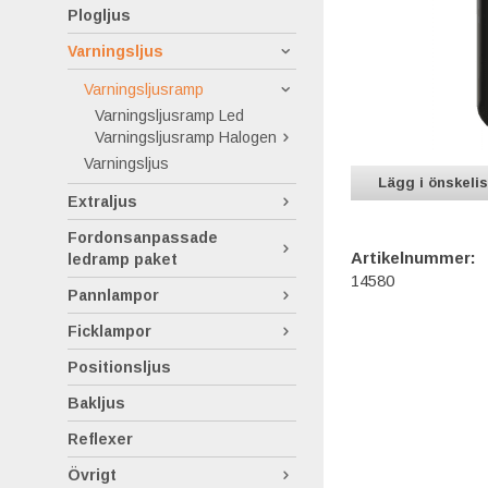
Plogljus
Varningsljus
Varningsljusramp
Varningsljusramp Led
Varningsljusramp Halogen
Varningsljus
Lägg i önskeli
Extraljus
Fordonsanpassade
Artikelnummer:
ledramp paket
14580
Pannlampor
Ficklampor
Positionsljus
Bakljus
Reflexer
Övrigt