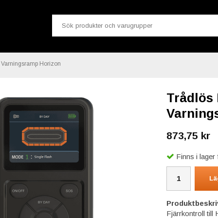
BL Varningsramp Horizon
Trådlös 
Varning
873,75 kr
Finns i lage
Lä
Produktbeskri
Fjärrkontroll til