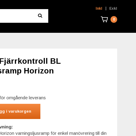
|
Inkl
Exkl
0
Fjärrkontroll BL
sramp Horizon
r för omgående leverans
gg i varukorgen
vning:
l Horizon varningsljusramp för enkel manövrering till din