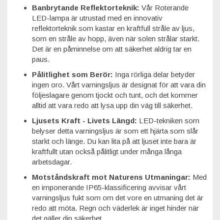
Banbrytande Reflektorteknik:
Vår Roterande
LED-lampa är utrustad med en innovativ
reflektorteknik som kastar en kraftfull stråle av ljus,
som en stråle av hopp, även när solen strålar starkt.
Det är en påminnelse om att säkerhet aldrig tar en
paus.
Pålitlighet som Berör:
Inga rörliga delar betyder
ingen oro. Vårt varningsljus är designat för att vara din
följeslagare genom tjockt och tunt, och det kommer
alltid att vara redo att lysa upp din väg till säkerhet.
Ljusets Kraft - Livets Längd:
LED-tekniken som
belyser detta varningsljus är som ett hjärta som slår
starkt och länge. Du kan lita på att ljuset inte bara är
kraftfullt utan också pålitligt under många långa
arbetsdagar.
Motståndskraft mot Naturens Utmaningar:
Med
en imponerande IP65-klassificering avvisar vårt
varningsljus fukt som om det vore en utmaning det är
redo att möta. Regn och väderlek är inget hinder när
det gäller din säkerhet.