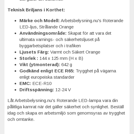
Teknisk Briljans i Korthet:
Märke och Modell:
Arbetsbelysning.nu's Roterande
LED-ljus, Strålande Orange
Användningsområde:
Skapat för att vara det
ultimata varnings- och säkerhetsljuset på
byggarbetsplatser och i trafiken
Ljusets Färg:
Varmt och Säkert Orange
Storlek :
144 x 125 mm (H x B)
Vikt (ytmonterad):
642 g
Godkänd enligt ECE R65:
Trygghet på vägarna
enligt europeiska standarder
EMC:
ECE-R10
Driftsspänning:
12-24 V
Låt Arbetsbelysning.nu's Roterande LED-lampa vara din
pålitliga kamrat när det gäller säkerhet och synlighet. Beställ
idag och skapa en arbetsmiljö som genomsyras av trygghet
och omtanke.