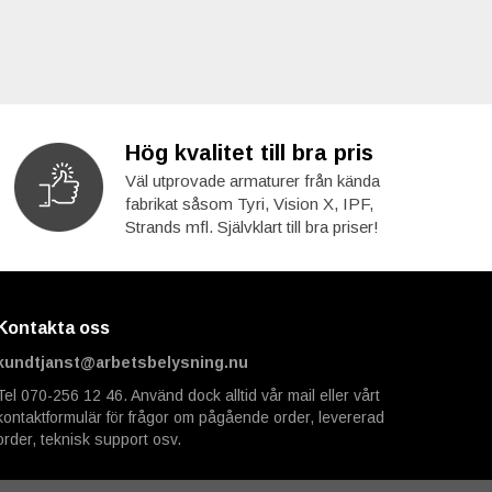
Hög kvalitet till bra pris
Väl utprovade armaturer från kända
fabrikat såsom Tyri, Vision X, IPF,
Strands mfl. Självklart till bra priser!
Kontakta oss
kundtjanst@arbetsbelysning.nu
Tel 070-256 12 46. Använd dock alltid vår mail eller vårt
kontaktformulär för frågor om pågående order, levererad
order, teknisk support osv.