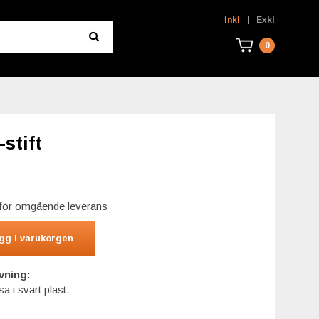
|
Inkl
Exkl
0
stift
r för omgående leverans
gg i varukorgen
vning:
a i svart plast.