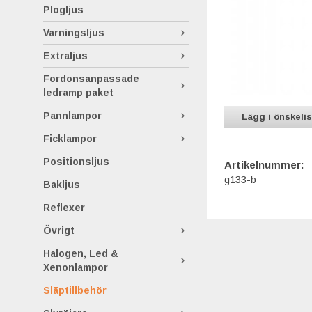
Plogljus
Varningsljus
Extraljus
Fordonsanpassade
ledramp paket
Pannlampor
Lägg i önskeli
Ficklampor
Positionsljus
Artikelnummer:
g133-b
Bakljus
Reflexer
Övrigt
Halogen, Led &
Xenonlampor
Släptillbehör