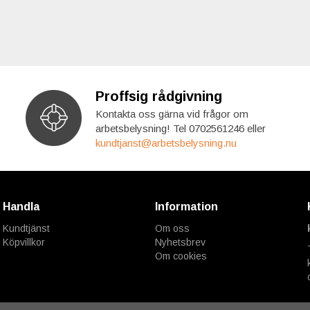
Proffsig rådgivning
Kontakta oss gärna vid frågor om
arbetsbelysning! Tel 0702561246 eller
kundtjanst@arbetsbelysning.nu
Handla
Information
Kundtjänst
Om oss
Köpvillkor
Nyhetsbrev
Om cookies
Drift & produktion:
Wikinggruppen