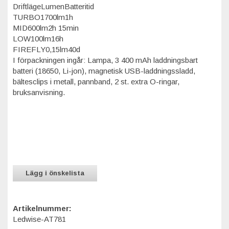
DriftlägeLumenBatteritid
TURBO1700lm1h
MID600lm2h 15min
LOW100lm16h
FIREFLY0,15lm40d
I förpackningen ingår: Lampa, 3 400 mAh laddningsbart
batteri (18650, Li-jon), magnetisk USB-laddningssladd,
bältesclips i metall, pannband, 2 st. extra O-ringar,
bruksanvisning.
Lägg i önskelista
Artikelnummer:
Ledwise-AT781