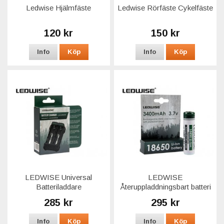
Ledwise Hjälmfäste
Ledwise Rörfäste Cykelfäste
120 kr
150 kr
Info
Köp
Info
Köp
LEDWISE Universal
LEDWISE
Batteriladdare
Återuppladdningsbart batteri
285 kr
295 kr
Info
Köp
Info
Köp