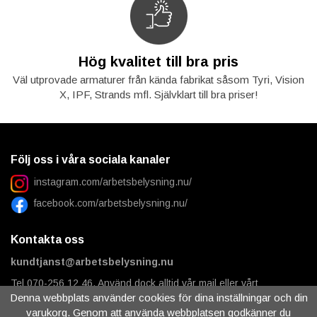
Hög kvalitet till bra pris
Väl utprovade armaturer från kända fabrikat såsom Tyri, Vision
X, IPF, Strands mfl. Självklart till bra priser!
Följ oss i våra sociala kanaler
instagram.com/arbetsbelysning.nu/
facebook.com/arbetsbelysning.nu/
Kontakta oss
kundtjanst@arbetsbelysning.nu
Tel 070-256 12 46. Använd dock alltid vår mail eller vårt
kontaktformulär för frågor om pågående order, levererad order,
Denna webbplats använder cookies för dina inställningar och din
teknisk support osv.
varukorg. Genom att använda webbplatsen godkänner du