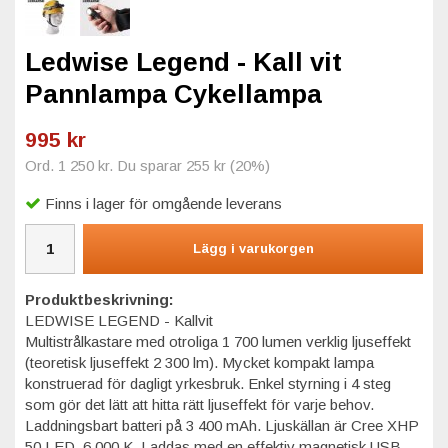
Ledwise Legend - Kall vit
Pannlampa Cykellampa
995 kr
Ord.
1 250 kr
. Du sparar
255 kr
(
20
%)
Finns i lager för omgående leverans
Lägg i varukorgen
Produktbeskrivning:
LEDWISE LEGEND - Kallvit
Multistrålkastare med otroliga 1 700 lumen verklig ljuseffekt
(teoretisk ljuseffekt 2 300 lm). Mycket kompakt lampa
konstruerad för dagligt yrkesbruk. Enkel styrning i 4 steg
som gör det lätt att hitta rätt ljuseffekt för varje behov.
Laddningsbart batteri på 3 400 mAh. Ljuskällan är Cree XHP
50 LED. 6 000 K. Laddas med en effektiv magnetisk USB-