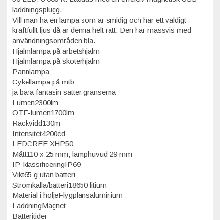
laddningsplugg.
Vill man ha en lampa som är smidig och har ett väldigt
kraftfullt ljus då är denna helt rätt. Den har massvis med
användningsområden bla.
Hjälmlampa på arbetshjälm
Hjälmlampa på skoterhjälm
Pannlampa
Cykellampa på mtb
ja bara fantasin sätter gränserna
Lumen2300lm
OTF-lumen1700lm
Räckvidd130m
Intensitet4200cd
LEDCREE XHP50
Mått110 x 25 mm, lamphuvud 29 mm
IP-klassificeringIP69
Vikt65 g utan batteri
Strömkälla/batteri18650 litium
Material i höljeFlygplansaluminium
LaddningMagnet
Batteritider