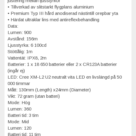
justering mellan ljusstyrkor
• Tillverkad av slitstarkt flygplans aluminium
• Premium Typ III hård anodiserad nästintill orepbar yta
• Härdat ultraklar lins med antireflexbehandling
Data:
Lumen: 900
Avstånd: 156m
Ljusstyrka: 6 100cd
Stöttålig: 1m
Vattentät: IPX8, 2m
Batterier: 1 x 18 650 batterier eller 2 x CR123A batterier
(ingår ej)
LED: Cree XM-L2 U2 neutralt vita LED en livslängd på 50
000 timmar
Mått: 130mm (Length) x24mm (Diameter)
Vikt: 72 gram (utan batteri)
Mode: Hög
Lumen: 360
Batteri tid: 3 tim
Mode: Mid
Lumen: 120
Batteri tid: 11 tim