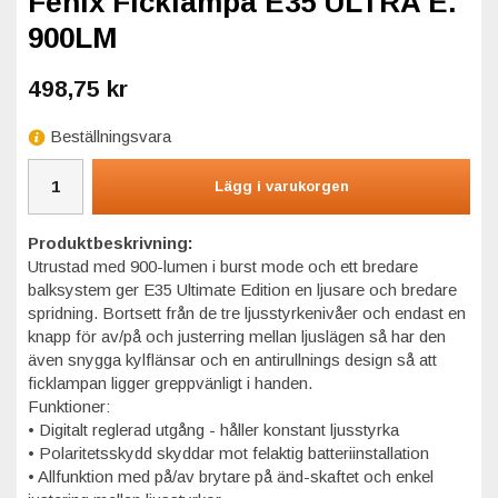
Fenix Ficklampa E35 ULTRA E.
900LM
498,75 kr
Beställningsvara
Lägg i varukorgen
Produktbeskrivning:
Utrustad med 900-lumen i burst mode och ett bredare
balksystem ger E35 Ultimate Edition en ljusare och bredare
spridning. Bortsett från de tre ljusstyrkenivåer och endast en
knapp för av/på och justerring mellan ljuslägen så har den
även snygga kylflänsar och en antirullnings design så att
ficklampan ligger greppvänligt i handen.
Funktioner:
• Digitalt reglerad utgång - håller konstant ljusstyrka
• Polaritetsskydd skyddar mot felaktig batteriinstallation
• Allfunktion med på/av brytare på änd-skaftet och enkel