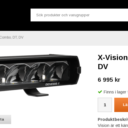
, Combo, DT, DV
X-Vision
DV
6 995 kr
Finns i lage
Lä
Produktbeskri
sta
Vision är ett kä