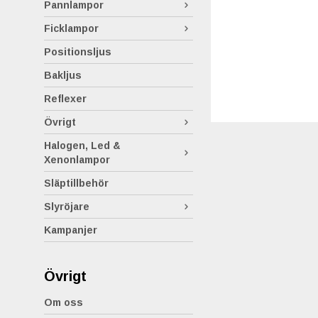
Pannlampor
Ficklampor
Positionsljus
Bakljus
Reflexer
Övrigt
Halogen, Led &
Xenonlampor
Släptillbehör
Slyröjare
Kampanjer
Övrigt
Om oss