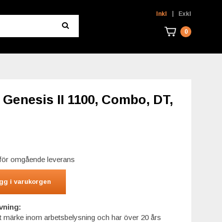
|
Inkl
Exkl
0
 Genesis II 1100, Combo, DT,
r för omgående leverans
gg i varukorgen
vning:
nt märke inom arbetsbelysning och har över 20 års