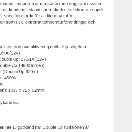
rknaden, lamporna är utrustade med noggrant utvalda
marknadens ledande inom dioder, kretskort och optik.
r specifikt gjorda för att klara av tuffa
den som t.ex. extrema temperaturförändringar och
nktion som vid aktivering dubblar ljusstyrkan.
2,64A (12V)
 Double Up: 17,51A (12V)
Double Up 14800 lumen)
5m (Double Up 920m)
r: 4500K
bo
sten): 1033 x 72 x 92mm
olykarbonat
r inte E-godkänd när Double Up funktionen är