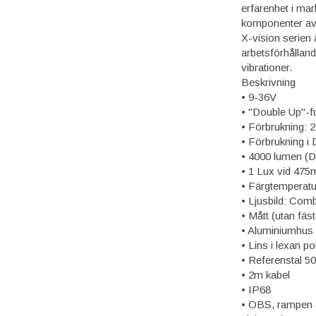
erfarenhet i ma
komponenter av 
X-vision serien ä
arbetsförhållan
vibrationer.
Beskrivning
• 9-36V
• "Double Up"-fu
• Förbrukning: 
• Förbrukning i
• 4000 lumen (
• 1 Lux vid 47
• Färgtemperatu
• Ljusbild: Com
• Mått (utan fä
• Aluminiumhus
• Lins i lexan p
• Referenstal 50
• 2m kabel
• IP68
• OBS, rampen ä