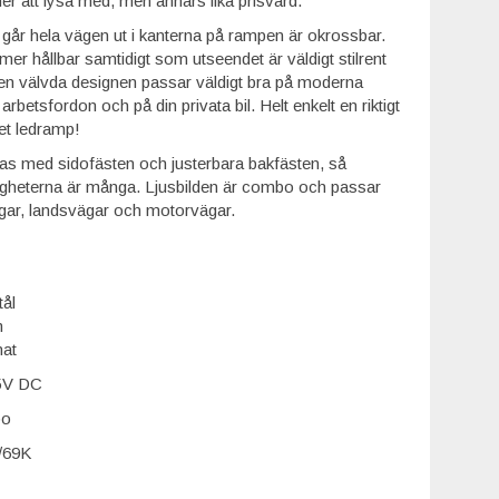
er att lysa med, men annars lika prisvärd.
går hela vägen ut i kanterna på rampen är okrossbar.
er hållbar samtidigt som utseendet är väldigt stilrent
n välvda designen passar väldigt bra på moderna
rbetsfordon och på din privata bil. Helt enkelt en riktigt
et ledramp!
s med sidofästen och justerbara bakfästen, så
gheterna är många. Ljusbilden är combo och passar
gar, landsvägar och motorvägar.
tål
m
nat
5V DC
o
/69K