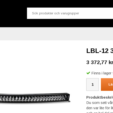
LBL-12 
3 372,77 k
Finns i lage
Lä
Produktbeskri
Du som sett vå
den var lite för 