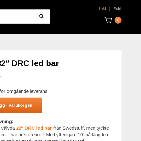
|
Inkl
Exkl
0
32″ DRC led bar
r
r för omgående leverans
gg i varukorgen
vning:
r välvda
22″ DRC led bar
från Swedstuff, men tyckte
liten – här är storebror! Med ytterligare 10” på längden