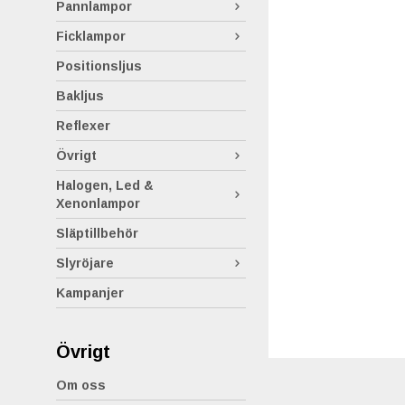
Pannlampor
Ficklampor
Positionsljus
Bakljus
Reflexer
Övrigt
Halogen, Led &
Xenonlampor
Släptillbehör
Slyröjare
Kampanjer
Övrigt
Om oss