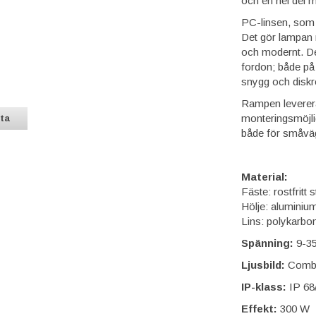
och en hel del m
PC-linsen, som 
Det gör lampan m
och modernt. De
fordon; både på a
snygg och diskr
Rampen leverera
monteringsmöjli
sta
både för småvä
Material:
Fäste: rostfritt s
Hölje: aluminiu
Lins: polykarbo
Spänning:
9-3
Ljusbild:
Comb
IP-klass:
IP 68
Effekt:
300 W