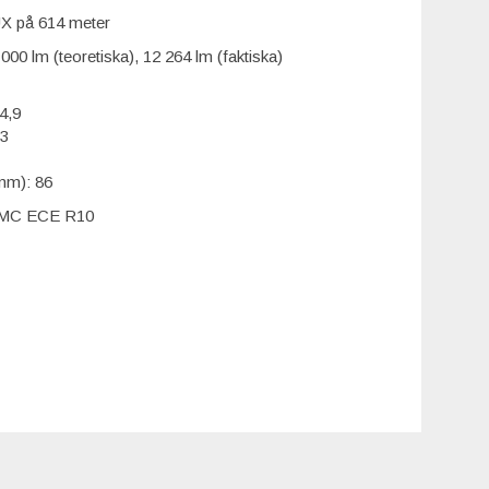
X på 614 meter
000 lm (teoretiska), 12 264 lm (faktiska)
4,9
63
(mm): 86
EMC ECE R10