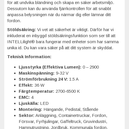
för att undvika bländning och skapa en säker arbetsmiljö.
Dessutom kan du använda fjärrkontrollen för att snabbt
anpassa belysningen när du närmar dig eller lämnar ditt
fordon.
Stöldsäkring:
Vi vet att säkerhet är viktigt. Därför har vi
inkluderat en inbyggd stöldsäkringsfunktion som ser till att
INTELLilight® bara fungerar med enheter som har samma
unika id. Du kan vara säker på att ditt system är skyddat.
Teknisk Information:
Ljusstyrka (Effektiva Lumen):
0 – 2900
Maskinspänning:
9-32 V
Strömförbrukning 24 V:
1.5 A
Effekt:
36 W
Färgtemperatur:
2700-6500 K
EMC:
4
Ljuskälla:
LED
Montering:
Hängande, Pedistal, Stående
Sektor:
Anläggning, Containertruckar, Fordon,
Försvar, Fyrhjulingar, Gaffeltruck, Gruvindustri,
Hamnutrustning, Jordbruk, Kommunala fordon,