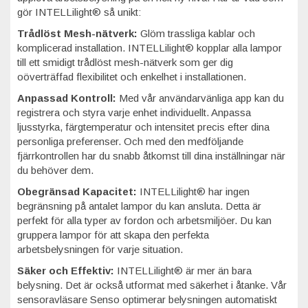
gör INTELLilight® så unikt:
Trådlöst Mesh-nätverk:
Glöm trassliga kablar och
komplicerad installation. INTELLilight® kopplar alla lampor
till ett smidigt trådlöst mesh-nätverk som ger dig
oöverträffad flexibilitet och enkelhet i installationen.
Anpassad Kontroll:
Med vår användarvänliga app kan du
registrera och styra varje enhet individuellt. Anpassa
ljusstyrka, färgtemperatur och intensitet precis efter dina
personliga preferenser. Och med den medföljande
fjärrkontrollen har du snabb åtkomst till dina inställningar när
du behöver dem.
Obegränsad Kapacitet:
INTELLilight® har ingen
begränsning på antalet lampor du kan ansluta. Detta är
perfekt för alla typer av fordon och arbetsmiljöer. Du kan
gruppera lampor för att skapa den perfekta
arbetsbelysningen för varje situation.
Säker och Effektiv:
INTELLilight® är mer än bara
belysning. Det är också utformat med säkerhet i åtanke. Vår
sensoravläsare Senso optimerar belysningen automatiskt