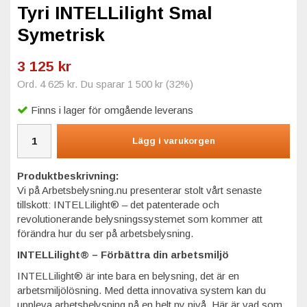
Tyri INTELLilight Smal
Symetrisk
3 125 kr
Ord.
4 625 kr
. Du sparar
1 500 kr
(
32
%)
Finns i lager för omgående leverans
Lägg i varukorgen
Produktbeskrivning:
Vi på Arbetsbelysning.nu presenterar stolt vårt senaste
tillskott: INTELLilight® – det patenterade och
revolutionerande belysningssystemet som kommer att
förändra hur du ser på arbetsbelysning.
INTELLilight® – Förbättra din arbetsmiljö
INTELLilight® är inte bara en belysning, det är en
arbetsmiljölösning. Med detta innovativa system kan du
uppleva arbetsbelysning på en helt ny nivå. Här är vad som