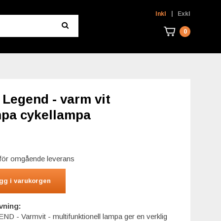
|
Inkl
Exkl
0
Legend - varm vit
pa cykellampa
r för omgående leverans
gg i varukorgen
vning:
- Varmvit - multifunktionell lampa ger en verklig