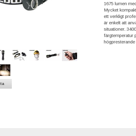
1675 lumen med s
Mycket kompakt s
ett verkligt prof
är enkelt att anvä
situationer. 34
färgtemperatur 
högpresterande
sta