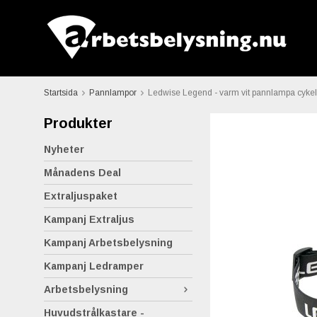
Startsida
Pannlampor
Ledwise Legend - varm vit pannlampa cyke
Produkter
Nyheter
Månadens Deal
Extraljuspaket
Kampanj Extraljus
Kampanj Arbetsbelysning
Kampanj Ledramper
Arbetsbelysning
Huvudstrålkastare -