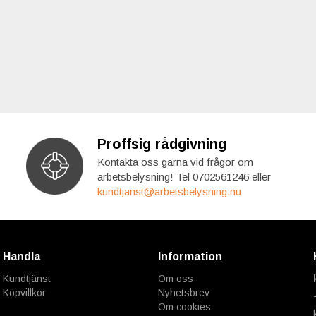
Proffsig rådgivning
Kontakta oss gärna vid frågor om
arbetsbelysning! Tel 0702561246 eller
kundtjanst@arbetsbelysning.nu
Handla
Information
Kundtjänst
Om oss
Köpvillkor
Nyhetsbrev
Om cookies