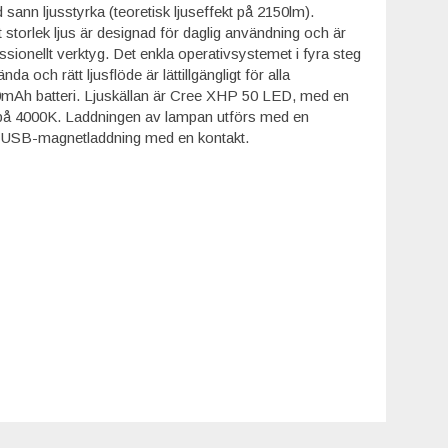
ann ljusstyrka (teoretisk ljuseffekt på 2150lm).
torlek ljus är designad för daglig användning och är
essionellt verktyg. Det enkla operativsystemet i fyra steg
nda och rätt ljusflöde är lättillgängligt för alla
00mAh batteri. Ljuskällan är Cree XHP 50 LED, med en
på 4000K. Laddningen av lampan utförs med en
 USB-magnetladdning med en kontakt.