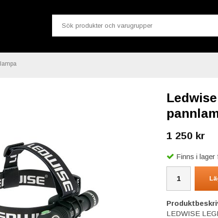
llampa
Ledwise 
pannlam
1 250 kr
Finns i lage
Lä
Produktbeskri
LEDWISE LEGEND 