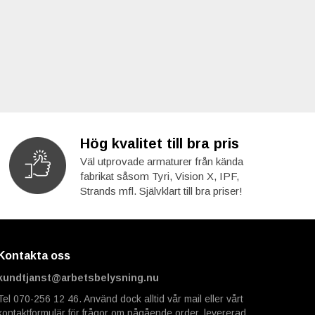
Hög kvalitet till bra pris
Väl utprovade armaturer från kända
fabrikat såsom Tyri, Vision X, IPF,
Strands mfl. Självklart till bra priser!
Kontakta oss
kundtjanst@arbetsbelysning.nu
Tel 070-256 12 46. Använd dock alltid vår mail eller vårt
kontaktformulär för frågor om pågående order, levererad