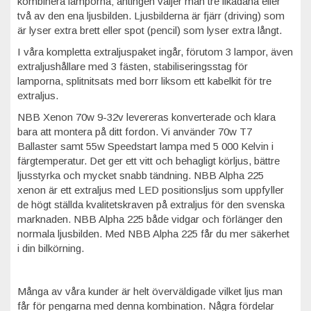
kombinera lamporna; antingen väljer man tre likadana eller
två av den ena ljusbilden. Ljusbilderna är fjärr (driving) som
är lyser extra brett eller spot (pencil) som lyser extra långt.
I våra kompletta extraljuspaket ingår, förutom 3 lampor, även
extraljushållare med 3 fästen, stabiliseringsstag för
lamporna, splitnitsats med borr liksom ett kabelkit för tre
extraljus.
NBB Xenon 70w 9-32v levereras konverterade och klara
bara att montera på ditt fordon. Vi använder 70w T7
Ballaster samt 55w Speedstart lampa med 5 000 Kelvin i
färgtemperatur. Det ger ett vitt och behagligt körljus, bättre
ljusstyrka och mycket snabb tändning. NBB Alpha 225
xenon är ett extraljus med LED positionsljus som uppfyller
de högt ställda kvalitetskraven på extraljus för den svenska
marknaden. NBB Alpha 225 både vidgar och förlänger den
normala ljusbilden. Med NBB Alpha 225 får du mer säkerhet
i din bilkörning.
Många av våra kunder är helt överväldigade vilket ljus man
får för pengarna med denna kombination. Några fördelar