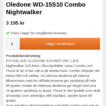
Oledone WD-15S10 Combo
Nightwalker
3 195 kr
Finns i lager för omgående leverans
Lägg i varukorgen
Produktbeskrivning:
EXTRALJUS OLEDONE S10 MED DRL LJUS
Nightwalker S10 finns i flera ljusbilder varav Combo och
Flood är de vi har valt ut att arbeta med. Combo erbjuder det
bästa från två världar. De yttersta dioderna på sidorna
tillsammans med de räfflade linserna ger spridning på hela
60 grader medan de mittersta dioderna ger längd med sina
10 graders spridning av ljuset. Flood är den ljusbild som skall
användas som arbetsljus eller backljus, sprider ljuset 60
grader.
Som extraljus rekommenderar vi ljusbild combo som ger en