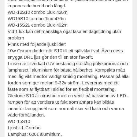
imponerade bredd och längd.
WD-12S10 combo 1lux 428m
WD15S10 combo 1lux 476m
WD-15S21 combo 1lux 492m
Vid 1 lux kan det mänskliga ögat läsa en dagstidning utan
problem
Finns med följande ljusbilder:
10w Osram dioder gör S10 till ett självklart val. Även dess
snygga DRL ljus gör den till en stor favorit.
Linsen är tillverkad i UV beständig stöttålig polykarbonat och
lamphuset i aluminium för bästa hållbarhet. Kompakta mått
med låg vikt medför väldigt smidig montering. Passar på alla
fordon som ger mellan 9-32v ström. Levereras med ett
fäste som är flyttbart i sidled för en flexibel montering.
Oledone S10 är utrustad med en ventil på baksidan av LED-
rampen för att ventilera ut fukt som annars kan bildas
innanför lampglaset som normalt sker vid kalla och varma
väderförhållanden.
WD-15S10
Ljusbild: Combo
Lamphus: 6061 aluminium.