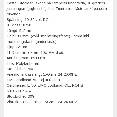
Fäste: Steglöst i skena på rampens undersida, 30 graders
justeringsmöjlighet i höjdled. Finns sido fäste att köpa som
tillbehör
Spänning: 10-32 volt DC.
IP klass: IP68
Längd: 545mm
Höjd: 49 mm. (exkl. monteringsfäste) 64mm inkl
monteringsfäste (underfäste)
Djup: 85 mm
LED dioder: osram 10w Per diod.
Antal Lumen: 15000lm.
Lins: Polykarbonat
Stöttålighet: 60G
Vibrations klassning: 15Grms 24-2000Hz
EMC godkänd: stör ej ut radion
Certifiering: E-50, EMC godkänd, CE, ROHS,
R10,R112,R87.
Stöttålighet: 60G
Vibrations klassning: 15Grms 24-2400Hz