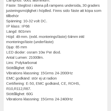
Lamphus: 6061 aluminium.
Fäste: Steglöst i skena på rampens undersida, 30 graders
justeringsmöjlighet i höjdled. Finns sido fäste att köpa som
tillbehör
Spänning: 10-32 volt DC.
IP klass: IP68
Längd: 801mm
Höjd: 49 mm. (exkl. monteringsfäste) 64mm inkl
monteringsfäste (underfäste)
Djup: 85 mm
LED dioder: osram 10w Per diod.
Antal Lumen: 21000lm.
Lins: Polykarbonat
Stöttålighet: 60G
Vibrations klassning: 15Grms 24-2000Hz
EMC godkänd: stör ej ut radion
Certifiering: E-50, EMC godkänd, CE, ROHS,
R10,R112,R87.
Stöttålighet: 60G
Vibrations klassning: 15Grms 24-2400Hz