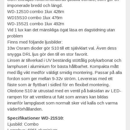
imponerade bredd och längd.
WD-12S10 combo 1lux 428m
WD15S10 combo 1lux 476m
WD-15S21 combo 1lux 492m
Vid 1 lux kan det mänskliga ögat läsa en dagstidning utan
problem
Finns med följande ljusbilder:
10w Osram dioder gör S10 till ett självklart val. Även dess
snygga DRL ljus gör den till en stor favorit.
Linsen är tillverkad i UV beständig stöttålig polykarbonat och
lamphuset i aluminium för bästa hållbarhet. Kompakta mått
med låg vikt medför väldigt smidig montering. Passar på alla
fordon som ger mellan 9-32v ström. Levereras med ett
fäste som är flyttbart i sidled för en flexibel montering.
Oledone S10 är utrustad med en ventil på baksidan av LED-
rampen för att ventilera ut fukt som annars kan bildas
innanför lampglaset som normalt sker vid kalla och varma
väderförhållanden.
Specifikationer WD-21S10:
Ljusbild: Combo