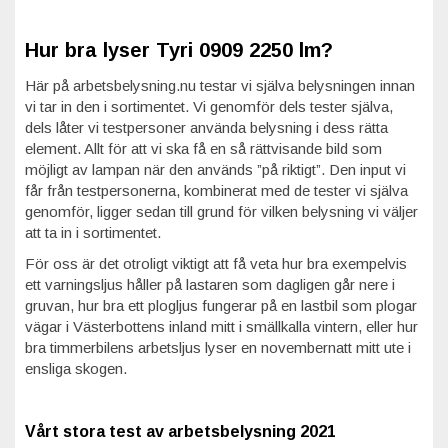
Hur bra lyser Tyri 0909 2250 lm?
Här på arbetsbelysning.nu testar vi själva belysningen innan
vi tar in den i sortimentet. Vi genomför dels tester själva,
dels låter vi testpersoner använda belysning i dess rätta
element. Allt för att vi ska få en så rättvisande bild som
möjligt av lampan när den används ”på riktigt”. Den input vi
får från testpersonerna, kombinerat med de tester vi själva
genomför, ligger sedan till grund för vilken belysning vi väljer
att ta in i sortimentet.
För oss är det otroligt viktigt att få veta hur bra exempelvis
ett varningsljus håller på lastaren som dagligen går nere i
gruvan, hur bra ett plogljus fungerar på en lastbil som plogar
vägar i Västerbottens inland mitt i smällkalla vintern, eller hur
bra timmerbilens arbetsljus lyser en novembernatt mitt ute i
ensliga skogen.
Vårt stora test av arbetsbelysning 2021