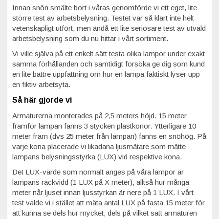
Innan snön smälte bort i våras genomförde vi ett eget, lite
större test av arbetsbelysning. Testet var så klart inte helt
vetenskapligt utfört, men ändå ett lite seriösare test av utvald
arbetsbelysning som du nu hittar i vårt sortiment.
Vi ville själva på ett enkelt sätt testa olika lampor under exakt
samma förhållanden och samtidigt försöka ge dig som kund
en lite bättre uppfattning om hur en lampa faktiskt lyser upp
en fiktiv arbetsyta.
Så här gjorde vi
Armaturerna monterades på 2,5 meters höjd. 15 meter
framför lampan fanns 3 stycken plastkonor. Ytterligare 10
meter fram (dvs 25 meter från lampan) fanns en snöhög. På
varje kona placerade vi likadana ljusmätare som mätte
lampans belysningsstyrka (LUX) vid respektive kona.
Det LUX-värde som normalt anges på våra lampor är
lampans räckvidd (1 LUX på X meter), alltså hur många
meter når ljuset innan ljusstyrkan är nere på 1 LUX. I vårt
test valde vi i stället att mäta antal LUX på fasta 15 meter för
att kunna se dels hur mycket, dels på vilket sätt armaturen